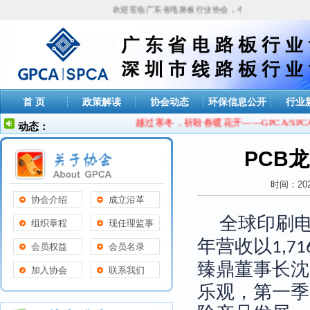
欢迎莅临广东省电路板行业协会，今天是
2026年08月0
首 页
政策解读
协会动态
环保信息公开
行业
越过寒冬，祈盼春暖花开——GPCA/SPC
动态：
PCB
时间：20
协会介绍
成立沿革
全球印刷
组织章程
现任理监事
年营收以
1,71
会员权益
会员名录
臻鼎董事长沈
加入协会
联系我们
乐观，第一季