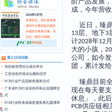
阶产品发展，
成，今年营收
2026年5月刊
本期杂志，我们有幸邀
近日，臻
请到中兴通讯副总裁吴
层、地下
永盛担任客座主编，吴
13
3
总以《锚定AI战略...
计
年
2028
12
大的小孩，
20
公司，如今发
重大活动回顾
团，累计发给
供应链管理论坛成功举办
工安绿色环保论坛顺利召开
臻鼎目前
PCB行业产品贡献奖颁奖仪式
现在每天要支
广东省PCB行业绿色环保企业颁牌仪
式
休息」，此后
PCB行业终身成就奖颁奖典礼圆满举
供应链相
PCB
行