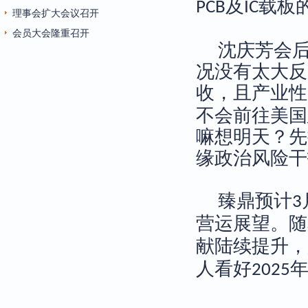
及
载板
PCB
IC
理事会扩大会议召开
会员大会隆重召开
沈庆芳会
况没有太大反
收，且产业性
不会前往美国
嘛想明天？先
缘政治风险干
臻鼎预计
3
营运展望。随
献陆续提升，
人看好
2025